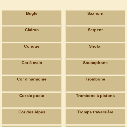
Bugle
Saxhorn
Clairon
Serpent
Conque
Shofar
Cor à main
Sousaphone
Cor d'harmonie
Trombone
Cor de poste
Trombone à pistons
Cor des Alpes
Trompe traversière