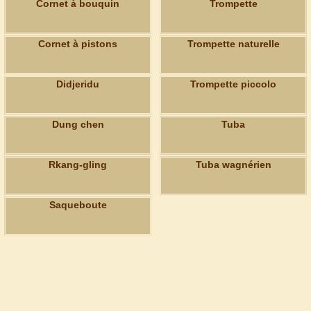
Cornet à bouquin
Trompette
Cornet à pistons
Trompette naturelle
Didjeridu
Trompette piccolo
Dung chen
Tuba
Rkang-gling
Tuba wagnérien
Saqueboute