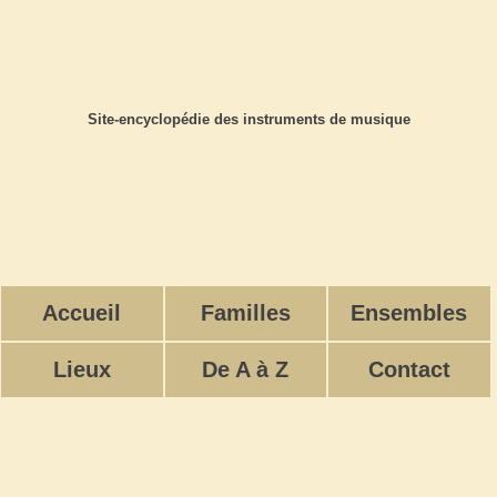
Site-encyclopédie des instruments de musique
Accueil
Familles
Ensembles
Lieux
De A à Z
Contact