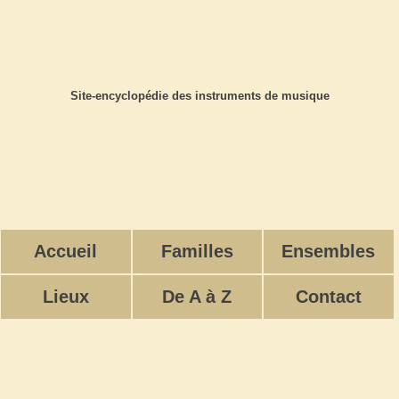
Site-encyclopédie des instruments de musique
Accueil
Familles
Ensembles
Lieux
De A à Z
Contact