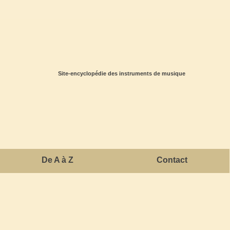
Site-encyclopédie des instruments de musique
De A à Z
Contact