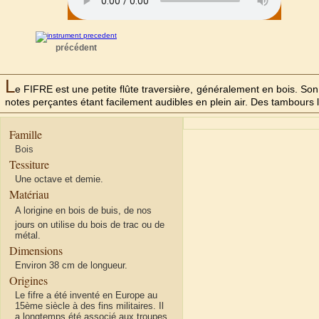
précédent
L
e FIFRE est une petite flûte traversière, généralement en bois. Son c
notes perçantes étant facilement audibles en plein air. Des tambours
Famille
Bois
Tessiture
Une octave et demie.
Matériau
A lorigine en bois de buis, de nos
jours on utilise du bois de trac ou de
métal.
Dimensions
Environ 38 cm de longueur.
Origines
Le fifre a été inventé en Europe au
15ème siècle à des fins militaires. Il
a longtemps été associé aux troupes