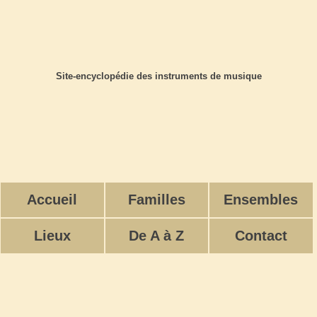
Site-encyclopédie des instruments de musique
Accueil
Familles
Ensembles
Lieux
De A à Z
Contact