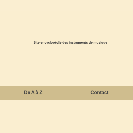
Site-encyclopédie des instruments de musique
De A à Z
Contact