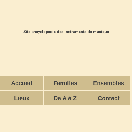
Site-encyclopédie des instruments de musique
Accueil
Familles
Ensembles
Lieux
De A à Z
Contact